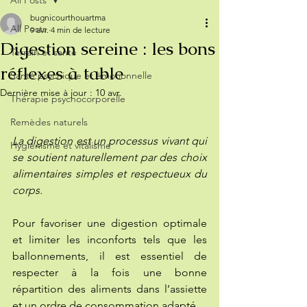
All Posts
bugnicourthouartma
All Posts
9 avr.
4 min de lecture
Digestion sereine : les bons
Terrain et santé
réflexes à table
Santé psychique et émotionnelle
Dernière mise à jour :
10 avr.
Thérapie psychocorporelle
Remèdes naturels
La digestion est un processus vivant qui 
Hygiénisme et vitalisme
se soutient naturellement par des choix 
alimentaires simples et respectueux du 
corps.
Pour favoriser une digestion optimale 
et limiter les inconforts tels que les 
ballonnements, il est essentiel de 
respecter à la fois une bonne 
répartition des aliments dans l’assiette 
et un ordre de consommation adapté. 