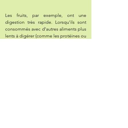
Les fruits, par exemple, ont une 
digestion très rapide. Lorsqu’ils sont 
consommés avec d’autres aliments plus 
lents à digérer (comme les protéines ou 
les amidons), ils peuvent stagner dans 
l’estomac et fermenter. C’est pourquoi 
il est préférable de les consommer 
seuls, à distance des repas.
Les protéines et les amidons, quant à 
eux, demandent des environnements 
digestifs opposés (acide pour les 
protéines, plus alcalin pour les 
amidons). Leur association peut donc 
perturber le travail digestif et fatiguer 
l’organisme.
À l’inverse, les légumes représentent 
une base idéale : riches en fibres et en 