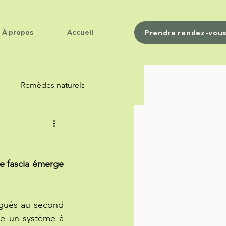
À propos
Accueil
Prendre rendez-vou
e
Remèdes naturels
e fascia émerge 
gués au second 
e un système à 