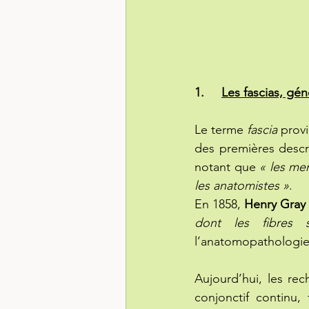
1.     
Les fascias, gén
Le terme 
fascia
 provi
des premières descr
notant que 
« les mem
les anatomistes »
.
En 1858, 
Henry Gray
dont les fibres 
l’anatomopathologie,
Aujourd’hui, les re
conjonctif continu,