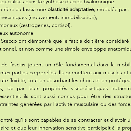
 spécialisés dans la synthèse d’acide hyaluronique.
onfère au fascia une 
plasticité adaptative
, modulée par :
 mécaniques (mouvement, immobilisation),
rmonaux (œstrogènes, cortisol),
veux autonome.
 Stecco ont démontré que le fascia doit être considéré
onctionnel, et non comme une simple enveloppe anatomiq
s de fascias jouent un rôle fondamental dans la mobili
rentes parties corporelles. Ils permettent aux muscles et a
te fluidité, tout en absorbant les chocs et en protégean
as, de par leurs propriétés visco-élastiques notamm
essentiel; ils sont aussi connus pour être des structu
traintes générées par l'activité musculaire ou des 
force
ontré qu'ils sont capables de se contracter et d'avoir un
re et que leur innervation sensitive participait à la 
pro