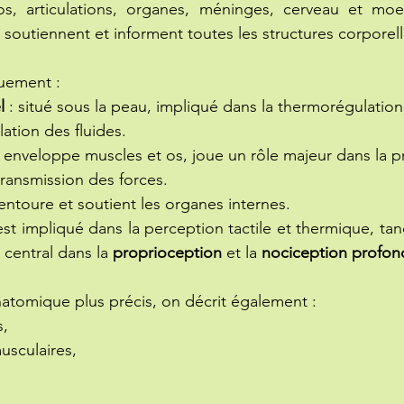
s, articulations, organes, méninges, cerveau et moelle
 soutiennent et informent toutes les structures corporell
quement :
l
 : situé sous la peau, impliqué dans la thermorégulation
ulation des fluides.
: enveloppe muscles et os, joue un rôle majeur dans la p
 transmission des forces.
 entoure et soutient les organes internes.
 est impliqué dans la perception tactile et thermique, tand
central dans la 
proprioception
 et la 
nociception profon
atomique plus précis, on décrit également :
s,
usculaires,