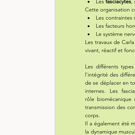
Les 
fasciacytes
,
Cette organisation c
Les contraintes
Les facteurs ho
Le système ner
Les travaux de Carla
vivant, réactif et f
Les différents type
l'intégrité des diffé
de se déplacer en tou
internes. Les fasci
rôle 
biomécanique
 
transmission des con
corps.
Il a également été m
la dynamique musculai