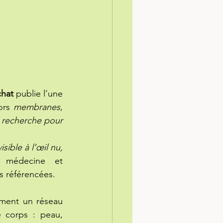
chat
 publie l’une 
ors 
membranes
, 
 recherche pour 
ible à l’œil nu, 
 médecine et 
s référencées.
ment un réseau 
 corps : peau, 