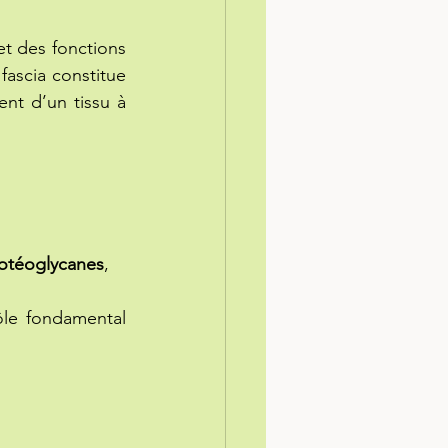
t des fonctions 
fascia constitue 
nt d’un tissu à 
otéoglycanes
, 
ôle fondamental 