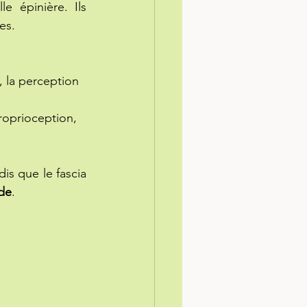
 épinière. Ils 
es.
, la perception 
roprioception, 
is que le fascia 
de
.