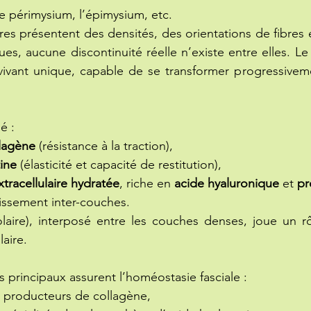
e périmysium, l’épimysium, etc.
res présentent des densités, des orientations de fibres e
s, aucune discontinuité réelle n’existe entre elles. Le 
vivant unique, capable de se transformer progressiveme
é :
llagène
 (résistance à la traction),
tine
 (élasticité et capacité de restitution),
xtracellulaire hydratée
, riche en 
acide hyaluronique
 et 
pr
lissement inter-couches.
olaire), interposé entre les couches denses, joue un r
laire.
s principaux assurent l’homéostasie fasciale :
, producteurs de collagène,