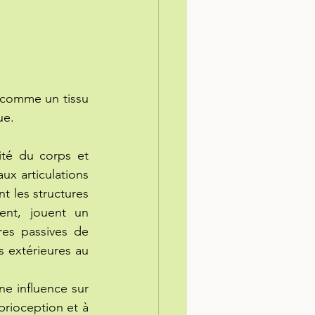
 comme un tissu 
ue.
té du corps et 
ux articulations 
t les structures 
ent, jouent un 
res passives de 
s extérieures
 au 
e influence sur 
prioception
 et à 