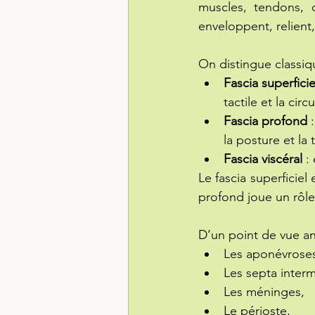
muscles, tendons, o
enveloppent, relient,
On distingue classi
Fascia superficie
tactile et la circ
Fascia profond
 
la posture et la
Fascia viscéral
 :
Le fascia superficiel
profond joue un rôle 
D’un point de vue an
Les aponévrose
Les septa interm
Les méninges,
Le périoste,