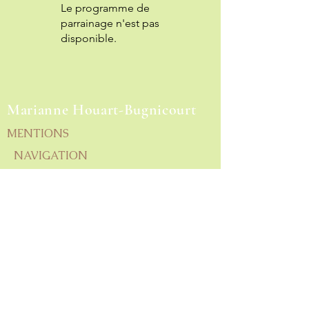
Le programme de
parrainage n'est pas
disponible.
Marianne Houart-Bugnicourt
MENTIONS
NAVIGATION
Naturopathie & thérapie psychocorporelle.
Une vision intégrative de la santé, à Saint-
Valery-sur-Somme.
Politique de confidentialité
Termes et conditions
Mentions légales
Politique de cookies