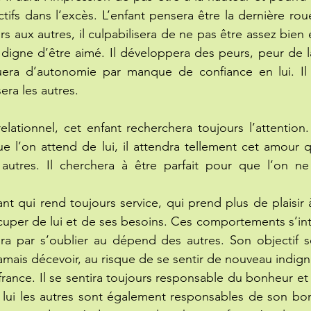
ifs dans l’excès. L’enfant pensera être la dernière roue 
 aux autres, il culpabilisera de ne pas être assez bien e
digne d’être aimé. Il développera des peurs, peur de la
uera d’autonomie par manque de confiance en lui. Il s
sera les autres.
lationnel, cet enfant recherchera toujours l’attention. I
e l’on attend de lui, il attendra tellement cet amour qu
 autres. Il cherchera à être parfait pour que l’on ne 
nt qui rend toujours service, qui prend plus de plaisir 
cuper de lui et de ses besoins. Ces comportements s’inte
inira par s’oublier au dépend des autres. Son objectif s
jamais décevoir, au risque de se sentir de nouveau indign
ffrance. Il se sentira toujours responsable du bonheur et
 lui les autres sont également responsables de son bon