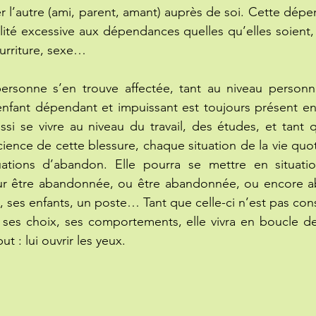
r l’autre (ami, parent, amant) auprès de soi. Cette dépen
ité excessive aux dépendances quelles qu’elles soient, la
ourriture, sexe…
personne s’en trouve affectée, tant au niveau personne
’enfant dépendant et impuissant est toujours présent en 
si se vivre au niveau du travail, des études, et tant 
cience de cette blessure, chaque situation de la vie quot
ations d’abandon. Elle pourra se mettre en situation
r être abandonnée, ou être abandonnée, ou encore a
es enfants, un poste… Tant que celle-ci n’est pas cons
 ses choix, ses comportements, elle vivra en boucle des
t : lui ouvrir les yeux.