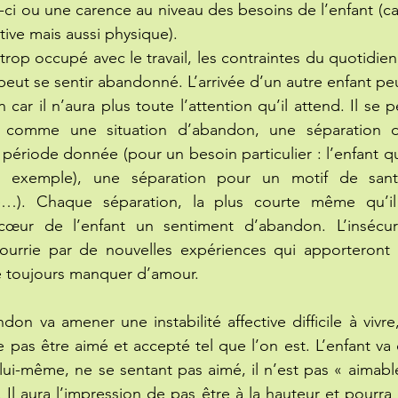
i-ci ou une carence au niveau des besoins de l’enfant (ca
ctive mais aussi physique).
rop occupé avec le travail, les contraintes du quotidien,
t peut se sentir abandonné. L’arrivée d’un autre enfant peut
ar il n’aura plus toute l’attention qu’il attend. Il se p
 comme une situation d’abandon, une séparation d
période donnée (pour un besoin particulier : l’enfant qui
r exemple), une séparation pour un motif de santé 
re…). Chaque séparation, la plus courte même qu’il 
œur de l’enfant un sentiment d’abandon. L’insécurit
nourrie par de nouvelles expériences qui apporteront à
 toujours manquer d’amour.
on va amener une instabilité affective difficile à vivre,
pas être aimé et accepté tel que l’on est. L’enfant va
ui-même, ne se sentant pas aimé, il n’est pas « aimable 
 Il aura l’impression de pas être à la hauteur et pourra