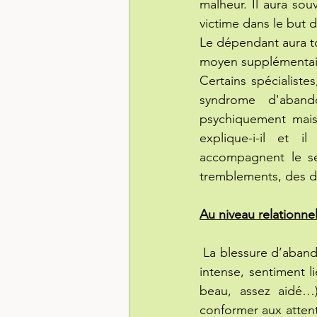
malheur. Il aura so
victime dans le but 
Le dépendant aura to
moyen supplémentaire
Certains spécialist
syndrome d'aband
psychiquement mais
explique-i-il et i
accompagnent le se
tremblements, des do
Au niveau relationne
 La blessure d’abando
intense, sentiment l
beau, assez aidé…)
conformer aux attent