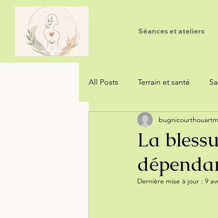
Séances et ateliers
All Posts
Terrain et santé
Sa
bugnicourthouart
Hygiénisme et vitalisme
La bless
dépenda
Dernière mise à jour :
9 avr