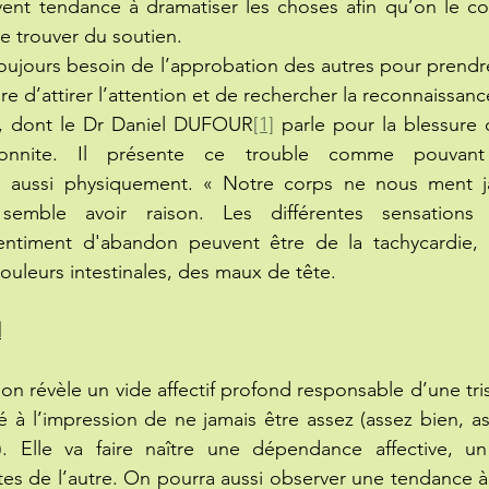
uvent tendance à dramatiser les choses afin qu’on le c
de trouver du soutien.
ujours besoin de l’approbation des autres pour prendre
 d’attirer l’attention et de rechercher la reconnaissanc
es, dont le Dr Daniel DUFOUR
[1]
 parle pour la blessure
onnite. Il présente ce trouble comme pouvant ê
 aussi physiquement. « Notre corps ne nous ment ja
l semble avoir raison. Les différentes sensations 
ntiment d'abandon peuvent être de la tachycardie, 
uleurs intestinales, des maux de tête.
l
n révèle un vide affectif profond responsable d’une tris
ié à l’impression de ne jamais être assez (assez bien, as
. Elle va faire naître une dépendance affective, u
es de l’autre. On pourra aussi observer une tendance à 