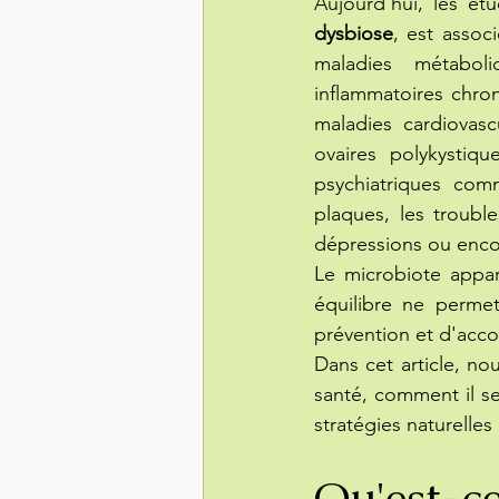
dysbiose
, est assoc
maladies métaboli
inflammatoires chron
maladies cardiovascu
ovaires polykystiq
psychiatriques comm
plaques, les trouble
dépressions ou encor
Le microbiote appar
équilibre ne permet
prévention et d'ac
Dans cet article, no
santé, comment il se 
stratégies naturelle
Qu'est-ce