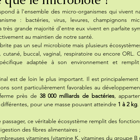
spond à l'ensemble des micro-organismes qui vivent nat
nisme : bactéries, virus, levures, champignons mic
 très grande majorité d'entre eux vivent en parfaite sym
activement au maintien de notre santé.
rite pas un seul microbiote mais plusieurs écosystèmes s
l, cutané, buccal, vaginal, respiratoire ou encore ORL.
pécifique adaptée à son environnement et remplit 
nal est de loin le plus important. Il est principalement 
ions sont particulièrement favorables au développement
nferme près de 
38 000 milliards de bactéries
, apparten
différentes, pour une masse pouvant atteindre 
1 à 2 kg
.
 passager, ce véritable écosystème remplit des fonctions
 digestion des fibres alimentaires ;
nombreuses vitamines (vitamine K, vitamines du groupe B