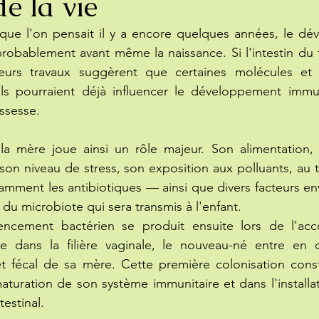
de la vie
que l'on pensait il y a encore quelques années, le dé
obablement avant même la naissance. Si l'intestin du f
ieurs travaux suggèrent que certaines molécules et 
s pourraient déjà influencer le développement immuni
ssesse.
la mère joue ainsi un rôle majeur. Son alimentation, 
, son niveau de stress, son exposition aux polluants, au t
ment les antibiotiques — ainsi que divers facteurs en
é du microbiote qui sera transmis à l'enfant.
encement bactérien se produit ensuite lors de l'ac
dans la filière vaginale, le nouveau-né entre en c
et fécal de sa mère. Cette première colonisation const
maturation de son système immunitaire et dans l'installat
estinal.