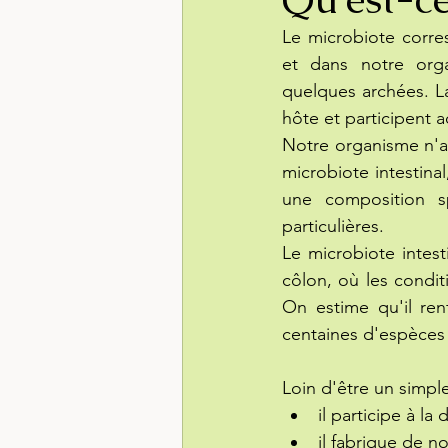
Le microbiote corre
et dans notre orga
quelques archées. La
hôte et participent 
Notre organisme n'ab
microbiote intestina
une composition s
particulières.
Le microbiote intesti
côlon, où les condit
On estime qu'il re
centaines d'espèces 
Loin d'être un simple
il participe à la
il fabrique de 