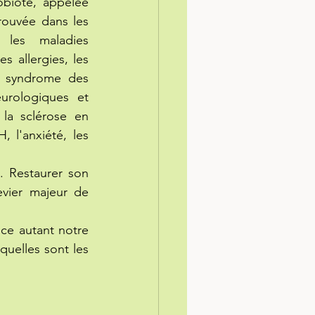
Aujourd'hui, les études scientifiques montrent qu'une altération du microbiote, appelée 
rouvée dans les 
 les maladies 
 allergies, les 
le syndrome des 
rologiques et 
la sclérose en 
 l'anxiété, les 
 Restaurer son 
vier majeur de 
ce autant notre 
quelles sont les 