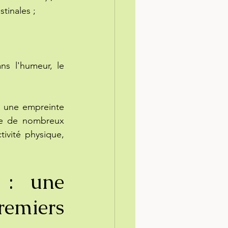
stinales ;
s l'humeur, le 
 une empreinte 
ce de nombreux 
ivité physique, 
 : une 
emiers 