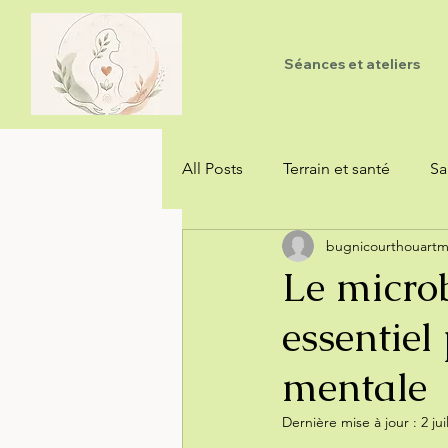
Séances et ateliers
All Posts
Terrain et santé
Sa
bugnicourthouart
Hygiénisme et vitalisme
Le microb
essentiel
mentale
Dernière mise à jour :
2 jui