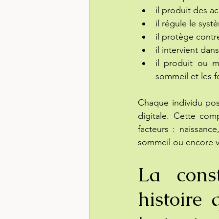
il produit des ac
il régule le sys
il protège contr
il intervient d
il produit ou 
sommeil et les f
Chaque individu pos
digitale. Cette com
facteurs : naissance
sommeil ou encore vi
La const
histoire