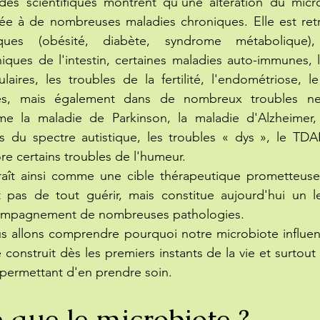
iée à de nombreuses maladies chroniques. Elle est ret
ques (obésité, diabète, syndrome métabolique),
iques de l'intestin, certaines maladies auto-immunes, les
laires, les troubles de la fertilité, l'endométriose, 
ues, mais également dans de nombreux troubles neu
e la maladie de Parkinson, la maladie d'Alzheimer, 
s du spectre autistique, les troubles « dys », le TDAH,
e certains troubles de l'humeur.
aît ainsi comme une cible thérapeutique prometteuse.
 pas de tout guérir, mais constitue aujourd'hui un le
compagnement de nombreuses pathologies.
us allons comprendre pourquoi notre microbiote influen
construit dès les premiers instants de la vie et surtout 
s permettant d'en prendre soin.
 que le microbiote ?