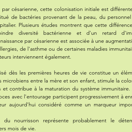
par césarienne, cette colonisation initiale est différent
itué de bactéries provenant de la peau, du personnel 
pitalier. Plusieurs études montrent que cette différen
ndre diversité bactérienne et d'un retard d'imp
e naissance par césarienne est associée à une augmenta
allergies, de l'asthme ou de certaines maladies immunitai
teurs interviennent également.
lisé dès les premières heures de vie constitue un élémen
 microbiens entre la mère et son enfant, stimule la colo
 et contribue à la maturation du système immunitaire. 
oces avec l'entourage participent progressivement à enric
teur aujourd'hui considéré comme un marqueur impor
ion du nourrisson représente probablement le déter
rs mois de vie.