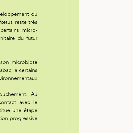
veloppement du 
œtus reste très 
certains micro-
taire du futur 
son microbiote 
abac, à certains 
vironnementaux 
couchement. Au 
ontact avec le 
itue une étape 
ion progressive 