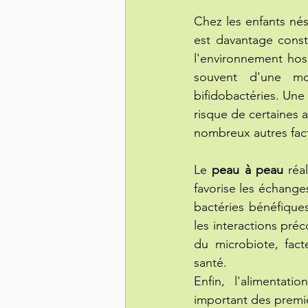
Chez les enfants nés 
est davantage const
l'environnement hos
souvent d'une moi
bifidobactéries. Un
risque de certaines 
nombreux autres fac
Le 
peau à peau
 réa
favorise les échanges
bactéries bénéfiques
les interactions préc
du microbiote, fac
santé.
Enfin, l'alimentat
important des premie